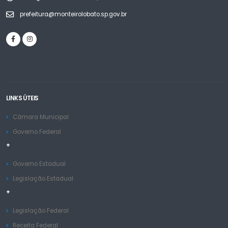
prefeitura@monteirolobato.sp.gov.br
LINKS ÚTEIS
Câmara Municipal
Governo Federal
+
Governo Estadual
Legislação Estadual
+
Legislação Federal
Receita Federal