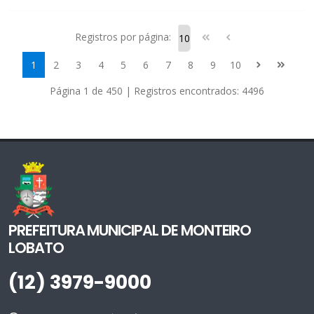
Registros por página:
1
2
3
4
5
6
7
8
9
10
Página 1 de 450 | Registros encontrados: 4496
PREFEITURA MUNICIPAL DE MONTEIRO
LOBATO
(12) 3979-9000