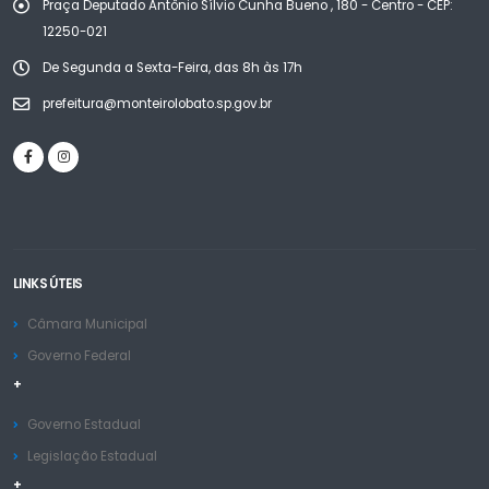
Praça Deputado Antônio Sílvio Cunha Bueno , 180 - Centro - CEP:
12250-021
De Segunda a Sexta-Feira, das 8h às 17h
prefeitura@monteirolobato.sp.gov.br
LINKS ÚTEIS
Câmara Municipal
Governo Federal
+
Governo Estadual
Legislação Estadual
+