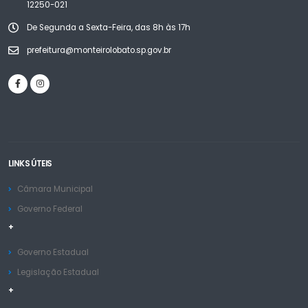
12250-021
De Segunda a Sexta-Feira, das 8h às 17h
prefeitura@monteirolobato.sp.gov.br
LINKS ÚTEIS
Câmara Municipal
Governo Federal
+
Governo Estadual
Legislação Estadual
+