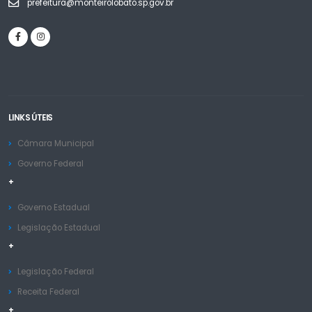
prefeitura@monteirolobato.sp.gov.br
LINKS ÚTEIS
Câmara Municipal
Governo Federal
+
Governo Estadual
Legislação Estadual
+
Legislação Federal
Receita Federal
+