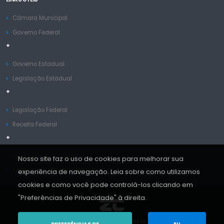
Câmara Municipal
Governo Federal
+
Governo Estadual
Legislação Estadual
+
Legislação Federal
Receita Federal
+
Secretaria da Fazenda
Nosso site faz o uso de cookies para melhorar sua
Tribunal de Contas do Estado
experiência de navegação. Leia sobre como utilizamos
cookies e como você pode controlá-los clicando em
"Preferências de Privacidade" à direita.
Copyright © ZC Sistemas 2013-2026. Todos os Direitos Reservados.