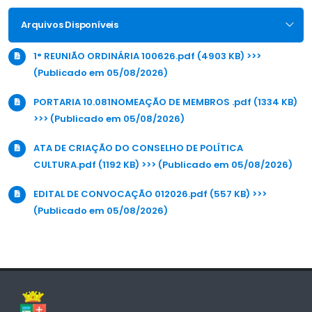
Arquivos Disponíveis
1° REUNIÃO ORDINÁRIA 100626.pdf (4903 KB) >>>
(Publicado em 05/08/2026)
PORTARIA 10.081NOMEAÇÃO DE MEMBROS .pdf (1334 KB)
>>> (Publicado em 05/08/2026)
ATA DE CRIAÇÃO DO CONSELHO DE POLÍTICA
CULTURA.pdf (1192 KB) >>> (Publicado em 05/08/2026)
EDITAL DE CONVOCAÇÃO 012026.pdf (557 KB) >>>
(Publicado em 05/08/2026)