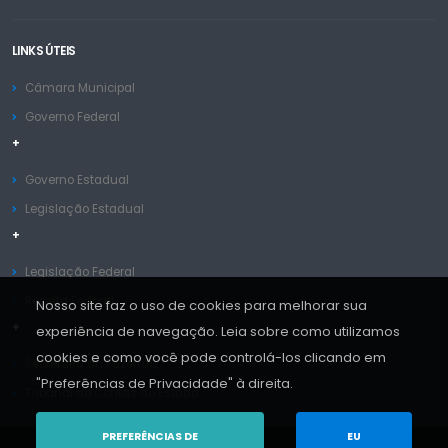
LINKS ÚTEIS
Câmara Municipal
Governo Federal
+
Governo Estadual
Legislação Estadual
+
Legislação Federal
Receita Federal
Nosso site faz o uso de cookies para melhorar sua
+
experiência de navegação. Leia sobre como utilizamos
cookies e como você pode controlá-los clicando em
Secretaria da Fazenda
"Preferências de Privacidade" à direita.
Tribunal de Contas do Estado
PREFERÊNCIAS DE
EU