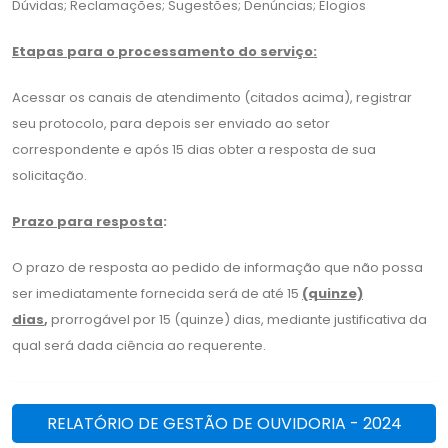
Dúvidas; Reclamações; Sugestões; Denúncias; Elogios
Etapas para o processamento do serviço:
Acessar os canais de atendimento (citados acima), registrar
seu protocolo, para depois ser enviado ao setor
correspondente e após 15 dias obter a resposta de sua
solicitação.
Prazo para resposta
:
O prazo de resposta ao pedido de informação que não possa
ser imediatamente fornecida será de até 15
(quinze)
dias
,
prorrogável por 15 (quinze) dias, mediante justificativa da
qual será dada ciência ao requerente.
RELATÓRIO DE GESTÃO DE OUVIDORIA - 2024