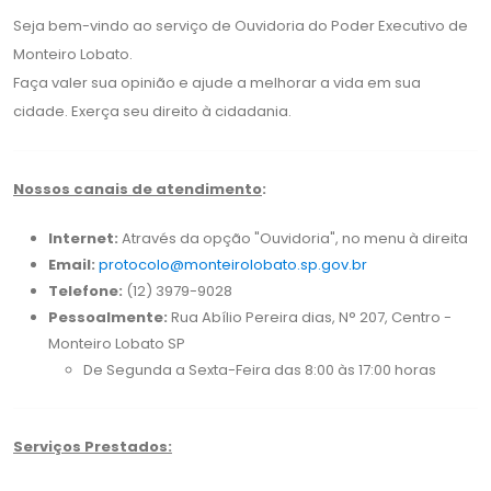
Seja bem-vindo ao serviço de Ouvidoria do Poder Executivo de
Monteiro Lobato.
Faça valer sua opinião e ajude a melhorar a vida em sua
cidade. Exerça seu direito à cidadania.
Nossos canais de atendimento
:
Internet:
Através da opção "Ouvidoria", no menu à direita
Email:
protocolo@monteirolobato.sp.gov.br
Telefone:
(12) 3979-9028
Pessoalmente:
Rua Abílio Pereira dias, N° 207, Centro -
Monteiro Lobato SP
De Segunda a Sexta-Feira das 8:00 às 17:00 horas
Serviços Prestados: