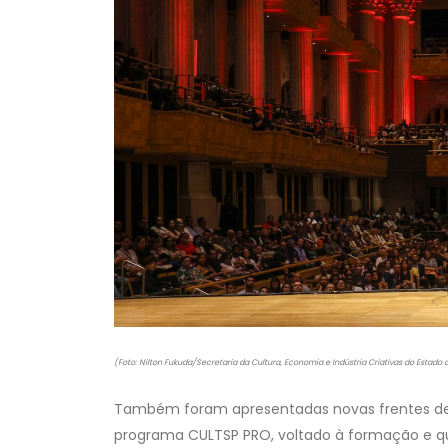
(Foto: Nilton Fukuda/Secretaria da Cultura, Economia e Indústria Criativas do Estado 
Também foram apresentadas novas frentes de c
programa CULTSP PRO, voltado à formação e qua