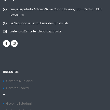
Praça Deputado Antônio Sílvio Cunha Bueno , 180 - Centro - CEP:
12250-021
De Segunda a Sexta-Feira, das 8h às 17h
prefeitura@monteirolobato.sp.gov.br
LINKS ÚTEIS
Câmara Municipal
Governo Federal
+
Governo Estadual