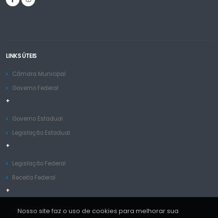
LINKS ÚTEIS
Câmara Municipal
Governo Federal
+
Governo Estadual
Legislação Estadual
+
Legislação Federal
Receita Federal
+
Secretaria da Fazenda
Nosso site faz o uso de cookies para melhorar sua