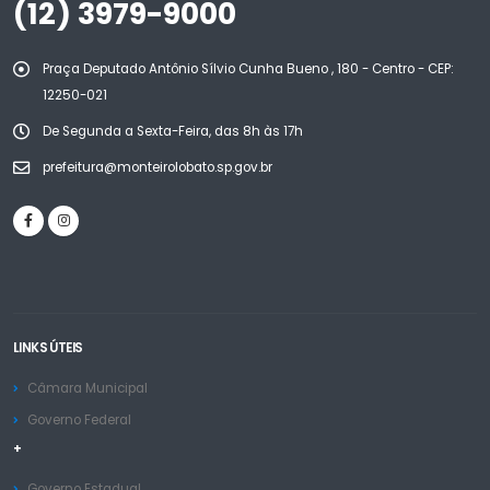
(12) 3979-9000
Praça Deputado Antônio Sílvio Cunha Bueno , 180 - Centro - CEP:
12250-021
De Segunda a Sexta-Feira, das 8h às 17h
prefeitura@monteirolobato.sp.gov.br
LINKS ÚTEIS
Câmara Municipal
Governo Federal
+
Governo Estadual