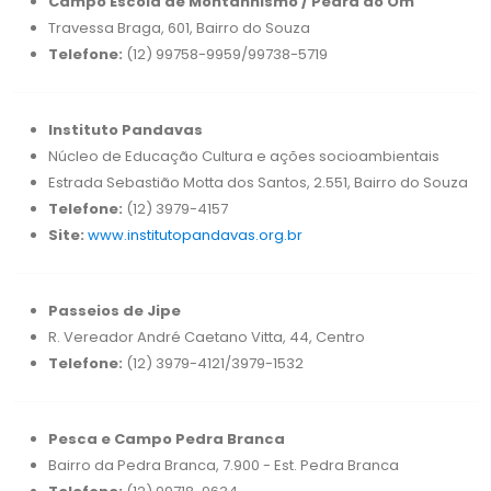
Campo Escola de Montanhismo / Pedra do Om
Travessa Braga, 601, Bairro do Souza
Telefone:
(12) 99758-9959/99738-5719
Instituto Pandavas
Núcleo de Educação Cultura e ações socioambientais
Estrada Sebastião Motta dos Santos, 2.551, Bairro do Souza
Telefone:
(12) 3979-4157
Site:
www.institutopandavas.org.br
Passeios de Jipe
R. Vereador André Caetano Vitta, 44, Centro
Telefone:
(12) 3979-4121/3979-1532
Pesca e Campo Pedra Branca
Bairro da Pedra Branca, 7.900 - Est. Pedra Branca