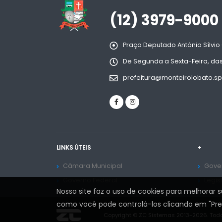
(12) 3979-9000
Praça Deputado Antônio Sílvio 
De Segunda a Sexta-Feira, das
prefeitura@monteirolobato.sp
LINKS ÚTEIS
+
Câmara Municipal
Gover
Governo Federal
Legis
Nosso site faz o uso de cookies para melhorar 
como você pode controlá-los clicando em "Prefe
Copyright © ZC Sistemas 2013-2026. Todo