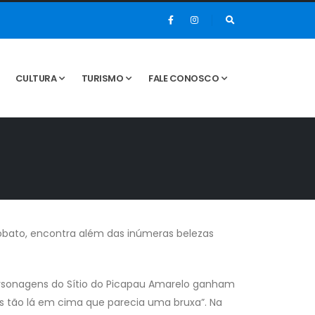
CULTURA
TURISMO
FALE CONOSCO
obato, encontra além das inúmeras belezas
personagens do Sítio do Picapau Amarelo ganham
has tão lá em cima que parecia uma bruxa”. Na