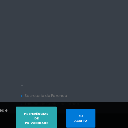
+
Secretaria da Fazenda
Tribunal de Contas do Estado
es e
PREFERÊNCIAS
EU
DE
ACEITO
PRIVACIDADE