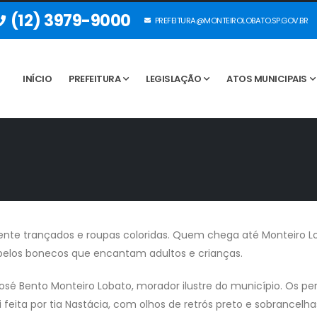
(12) 3979-9000
PREFEITURA@MONTEIROLOBATO.SP.GOV.BR
INÍCIO
PREFEITURA
LEGISLAÇÃO
ATOS MUNICIPAIS
mente trançados e roupas coloridas. Quem chega até Monteiro L
r belos bonecos que encantam adultos e crianças.
 José Bento Monteiro Lobato, morador ilustre do município. Os 
i feita por tia Nastácia, com olhos de retrós preto e sobrancel