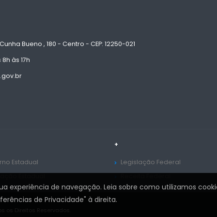
Cunha Bueno , 180 - Centro - CEP: 12250-021
 8h às 17h
.gov.br
+
no Estadual
Legislação Federal
lação Estadual
Receita Federal
sua experiência de navegação. Leia sobre como utilizamos cooki
rências de Privacidade" à direita.
s os Direitos Reservados.