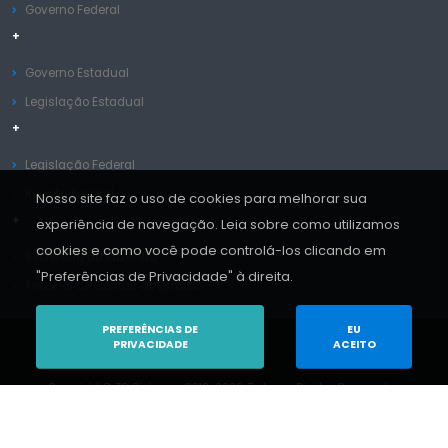
Governo Federal
+
Governo Estadual
Legislação Estadual
+
Legislação Federal
Receita Federal
Nosso site faz o uso de cookies para melhorar sua
+
experiência de navegação. Leia sobre como utilizamos
cookies e como você pode controlá-los clicando em
Secretaria da Fazenda
"Preferências de Privacidade" à direita.
Tribunal de Contas do Estado
PREFERÊNCIAS DE
EU
PRIVACIDADE
ACEITO
Copyright © ZC Sistemas 2013-2026. Todos os Direitos Reservados.