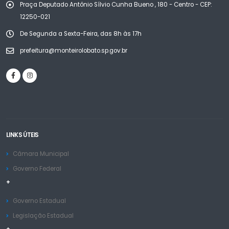
Praça Deputado Antônio Sílvio Cunha Bueno , 180 - Centro - CEP:
12250-021
De Segunda a Sexta-Feira, das 8h às 17h
prefeitura@monteirolobato.sp.gov.br
LINKS ÚTEIS
Câmara Municipal
Governo Federal
+
Governo Estadual
Legislação Estadual
+