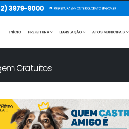
12) 3979-9000
PREFEITURA@MONTEIROLOBATO.SP.GOV.BR
INÍCIO
PREFEITURA
LEGISLAÇÃO
ATOS MUNICIPAIS
gem Gratuitos