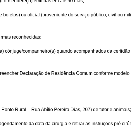
e (com endereço) emitidas em até 90 dias;
boletos) ou oficial (proveniente do serviço público, civil ou mil
firmas reconhecidas;
) cônjuge/companheiro(a) quando acompanhados da certidão 
reencher Declaração de Residência Comum conforme modelo (li
 Ponto Rural – Rua Abílio Pereira Dias, 207) de tutor e animais;
agendamento da data da cirurgia e retirar as instruções pré cirú