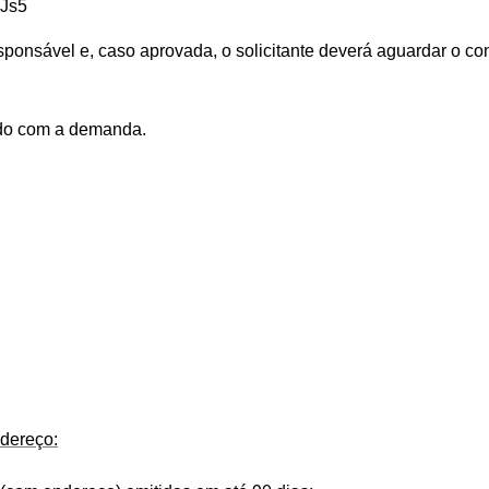
RJs5
sponsável e, caso aprovada, o solicitante deverá aguardar o co
rdo com a demanda.
dereço: