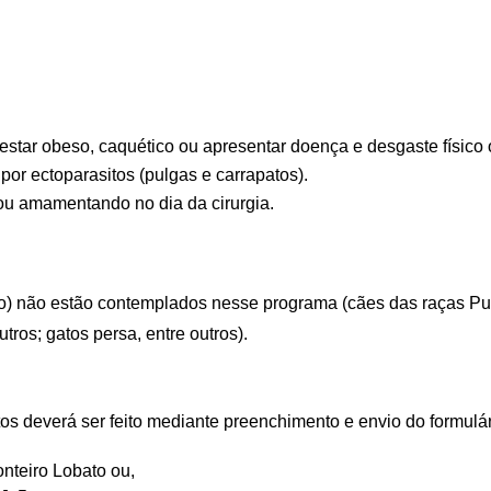
star obeso, caquético ou apresentar doença e desgaste físico
 por ectoparasitos (pulgas e carrapatos).
ou amamentando no dia da cirurgia.
o) não estão contemplados nesse programa (cães das raças Pug,
tros; gatos persa, entre outros).
tos deverá ser feito mediante preenchimento e envio do formulá
onteiro Lobato ou,