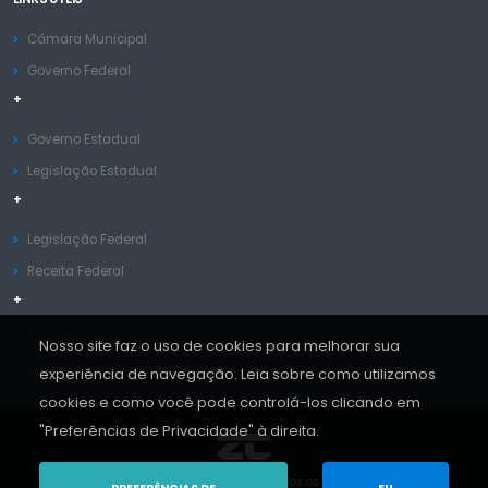
Câmara Municipal
Governo Federal
+
Governo Estadual
Legislação Estadual
+
Legislação Federal
Receita Federal
+
Secretaria da Fazenda
Nosso site faz o uso de cookies para melhorar sua
Tribunal de Contas do Estado
experiência de navegação. Leia sobre como utilizamos
cookies e como você pode controlá-los clicando em
"Preferências de Privacidade" à direita.
Copyright © ZC Sistemas 2013-2026. Todos os Direitos Reservados.