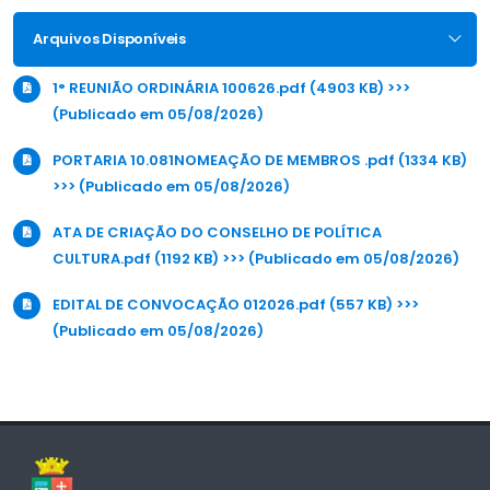
Arquivos Disponíveis
1° REUNIÃO ORDINÁRIA 100626.pdf (4903 KB) >>>
(Publicado em 05/08/2026)
PORTARIA 10.081NOMEAÇÃO DE MEMBROS .pdf (1334 KB)
>>> (Publicado em 05/08/2026)
ATA DE CRIAÇÃO DO CONSELHO DE POLÍTICA
CULTURA.pdf (1192 KB) >>> (Publicado em 05/08/2026)
EDITAL DE CONVOCAÇÃO 012026.pdf (557 KB) >>>
(Publicado em 05/08/2026)