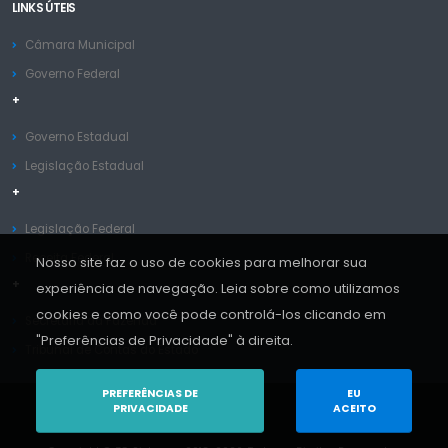
LINKS ÚTEIS
Câmara Municipal
Governo Federal
+
Governo Estadual
Legislação Estadual
+
Legislação Federal
Receita Federal
Nosso site faz o uso de cookies para melhorar sua
+
experiência de navegação. Leia sobre como utilizamos
cookies e como você pode controlá-los clicando em
Secretaria da Fazenda
"Preferências de Privacidade" à direita.
Tribunal de Contas do Estado
PREFERÊNCIAS DE
EU
PRIVACIDADE
ACEITO