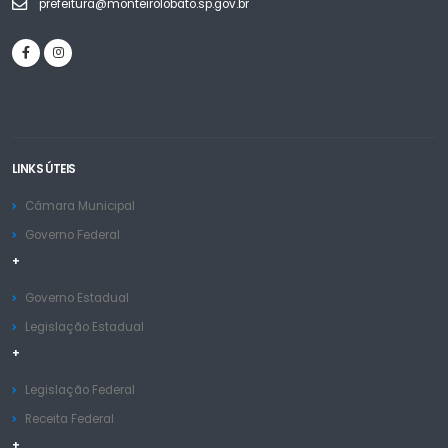
prefeitura@monteirolobato.sp.gov.br
LINKS ÚTEIS
Câmara Municipal
Governo Federal
+
Governo Estadual
Legislação Estadual
+
Legislação Federal
Receita Federal
+