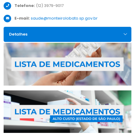
Telefone:
(12) 3979-9017
E-mail:
saude@monteirolobato.sp.gov.br
Detalhes